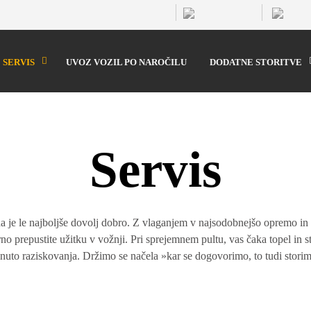
SERVIS
UVOZ VOZIL PO NAROČILU
DODATNE STORITVE
Servis
da je le najboljše dovolj dobro. Z vlaganjem v najsodobnejšo opremo in 
irno prepustite užitku v vožnji. Pri sprejemnem pultu, vas čaka topel in
nuto raziskovanja. Držimo se načela »kar se dogovorimo, to tudi storimo