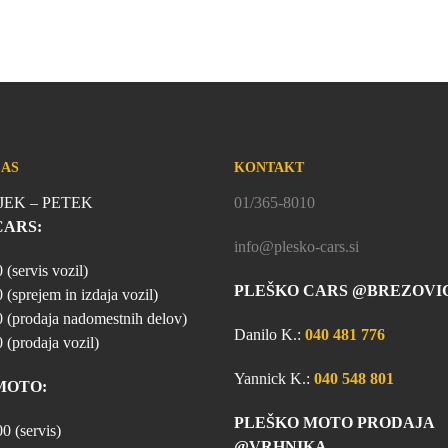
ČAS
KONTAKT
EK – PETEK
01/365-8010
CARS:
info@plesko-cars.si
 (servis vozil)
PLEŠKO CARS @BREZOVI
 (sprejem in izdaja vozil)
0 (prodaja nadomestnih delov)
Danilo K.:
040 481 776
 (prodaja vozil)
Yannick K.:
040 548 801
MOTO:
PLEŠKO MOTO PRODAJA
0 (servis)
@VRHNIKA