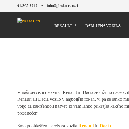
01/365-8010 •
info@plesko-cars.si
RENAULT
RABLJENA VOZILA
V naši servisni delavnici Renault in Dacia se držimo načela, 
Renault ali Dacia vozilo v najboljših rokah, vi pa se lahko m
voljo za kakršenkoli nasvet, ki vam lahko prikrajša kakšno mi
presenečenj.
Smo pooblaščeni servis za vozila
Renault
in
Dacia
.